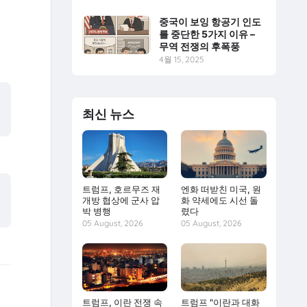
중국이 보잉 항공기 인도
를 중단한 5가지 이유 –
무역 전쟁의 후폭풍
4월 15, 2025
최신 뉴스
트럼프, 호르무즈 재
엔화 떠받친 미국, 원
개방 협상에 군사 압
화 약세에도 시선 돌
박 병행
렸다
05 August, 2026
05 August, 2026
트럼프, 이란 전쟁 속
트럼프 "이란과 대화