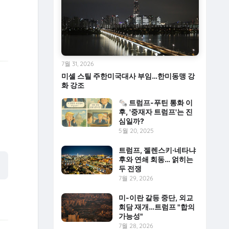
7월 31, 2026
미셸 스틸 주한미국대사 부임…한미동맹 강
화 강조
🗞 트럼프-푸틴 통화 이
후, '중재자 트럼프'는 진
심일까?
5월 20, 2025
트럼프, 젤렌스키·네타냐
후와 연쇄 회동… 얽히는
두 전쟁
7월 29, 2026
미-이란 갈등 중단, 외교
회담 재개…트럼프 "합의
가능성"
7월 28, 2026