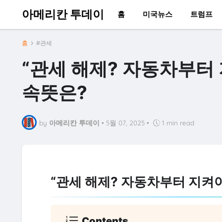
아메리칸 투데이
홈
미국뉴스
트럼프
홈
#관세
“관세 해제? 자동차부터 
속뜻은?
by
아메리칸 투데이
•
5월 07, 2025
•
1 min read
“관세 해제? 자동차부터 지켜야
Contents