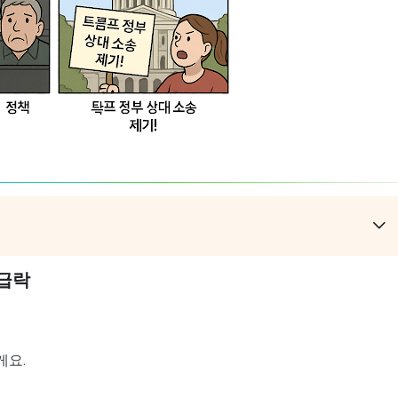
 급락
요.