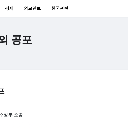
경제
외교안보
한국관련
의 공포
포
 주정부 소송