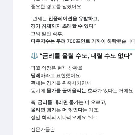
중요한 경고를 날렸어요.
“관세는
인플레이션을 유발하고,
경기 침체까지 초래할 수 있다
.”
그의 발언 직후,
다우지수는 무려 700포인트 가까이 하락
했습니다 
⚖️ “금리를 올릴 수도, 내릴 수도 없다”
파월 의장은 현재 상황을
딜레마
라고 표현했어요.
관세는 경기를 위축시키면서
동시에
물가를 끌어올리는 효과
가 있다는 거예요.
즉,
금리를 내리면 물가는 더 오르고,
올리면 경기는 더 꺾인다
는 거죠.
정말 최악의 시나리오예요 📉📈
전문가들은