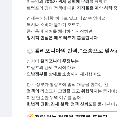
미국인의
70%가 관세 정책에 우려
를 표했고,
트럼프의 경제 정책에 대한
지지율은 계속 하락
중
경제는 ‘강경함’ 하나로 밀고 나갈 수 없어요.
특히나 소비자 물가가 오르고,
중산층이 피해를 체감하기 시작하면
정치적 민심은 매우 빠르게 흔들립니다.
⚖️ 캘리포니아의 반격, “소송으로 맞서
심지어
캘리포니아 주정부
는
트럼프의 관세 조치에 대해
연방정부를 상대로 소송
까지 제기했어요.
한 주정부가 행정부에 법적 대응을 한다는 건
정책의 리스크가 그만큼 크고 위험하다
는 증거예
이건 단순한 무역 이슈를 넘어
헌법적 권한, 경제 철학, 정책 신뢰도
를 둘러싼 대
🧭 전략 없는 정책은 경제를 흔든다