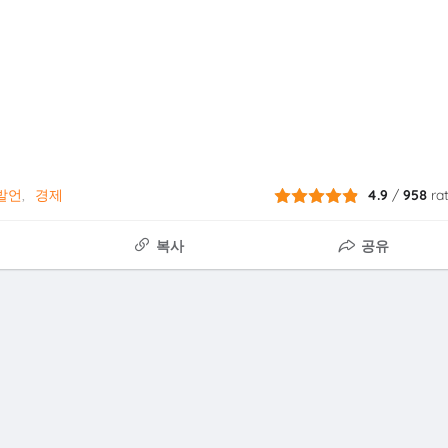
발언
경제
4.9
/
958
ra
복사
공유