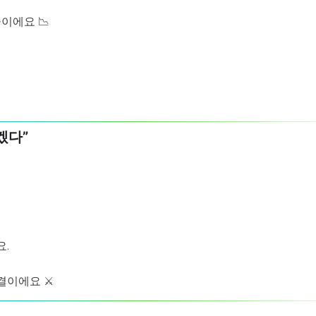
이에요 📉
겠다”
요.
결이에요 ⚔️