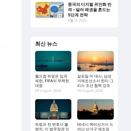
중국의 디지털 위안화 반
격 – 달러 패권을 흔드는
5단계 전략
4월 13, 2025
최신 뉴스
월드컵 뒤덮은 입국
길포일 미 대사, 삼성
제한, FIFA의 무력한
거제조선소서 한미·그
대응
리스 조선 협력 강조
09 August, 2026
09 August, 2026
트럼프 전 변호사 블
테네시 예비선거서 드
랜치, 미 법무장관 인
러난 선거구 재조정