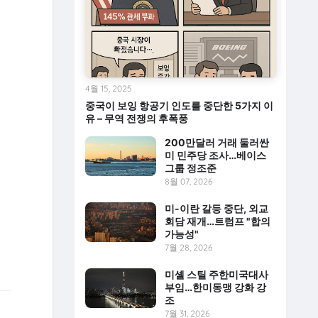
4월 15, 2025
중국이 보잉 항공기 인도를 중단한 5가지 이
유 – 무역 전쟁의 후폭풍
200만달러 거래 둘러싼
미 민주당 조사…베이스
그룹 정조준
8월 07, 2026
미-이란 갈등 중단, 외교
회담 재개…트럼프 "합의
가능성"
7월 28, 2026
미셸 스틸 주한미국대사
부임…한미동맹 강화 강
조
7월 31, 2026