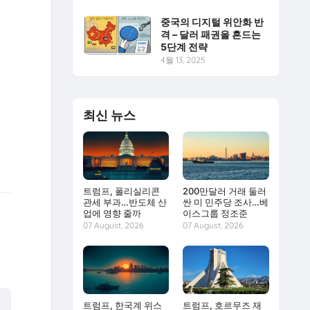
중국의 디지털 위안화 반
격 – 달러 패권을 흔드는
5단계 전략
4월 13, 2025
최신 뉴스
트럼프, 폴리실리콘
200만달러 거래 둘러
관세 부과…반도체 산
싼 미 민주당 조사…베
업에 영향 줄까
이스그룹 정조준
07 August, 2026
07 August, 2026
트럼프, 한국계 위스
트럼프, 호르무즈 재