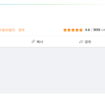
트럼프발언
경제
4.8
/
3933
ra
복사
공유