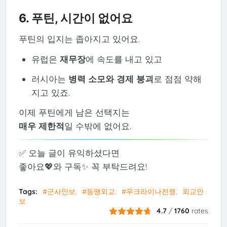
6. 푸틴, 시간이 없어요
푸틴의 입지는 좁아지고 있어요.
유럽은
재무장
에 속도를 내고 있고
러시아는
병력 소모와 경제 붕괴
로 점점 약해
지고 있죠.
이제 푸틴에게 남은 선택지는
매우 제한적
일 수밖에 없어요.
✅ 오늘 글이 유익하셨다면
좋아요💖와 구독✨ 꼭 부탁드려요!
Tags:
#군사안보
#동맹외교
#우크라이나전쟁
외교안
보
4.7
/
1760
rates