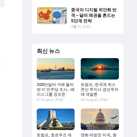
중국의 디지털 위안화 반
격 – 달러 패권을 흔드는
5단계 전략
4월 13, 2025
최신 뉴스
200만달러 거래 둘러
트럼프, 한국계 위스
싼 미 민주당 조사…베
콘신 주지사 경선주자
이스그룹 정조준
에 색깔론
07 August, 2026
06 August, 2026
트럼프, 호르무즈 재
엔화 떠받친 미국, 원