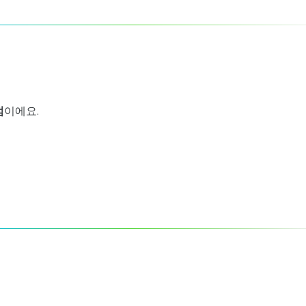
점
이에요.