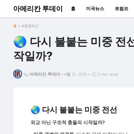
아메리칸 투데이
홈
미국뉴스
트럼프
홈
#동맹외교
🌏 다시 불붙는 미중 전
작일까?
by
아메리칸 투데이
•
4월 21, 2025
•
2 min read
🌏 다시 불붙는 미중 전선
외교 아닌 구조적 충돌의 시작일까?