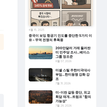
4월 15, 2025
중국이 보잉 항공기 인도를 중단한 5가지 이
유 – 무역 전쟁의 후폭풍
200만달러 거래 둘러싼
미 민주당 조사…베이스
그룹 정조준
8월 07, 2026
미셸 스틸 주한미국대사
부임…한미동맹 강화 강
조
7월 31, 2026
미-이란 갈등 중단, 외교
회담 재개…트럼프 "합의
가능성"
7월 28, 2026