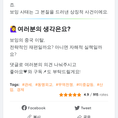
죠.
보잉 사태는 그 본질을 드러낸 상징적 사건이에요.
🙋‍♀️여러분의 생각은요?
보잉의 중국 이탈,
전략적인 재편일까요? 아니면 자해적 실책일까
요?
댓글로 여러분의 의견 나눠주시고
좋아요💗와 구독📌도 부탁드릴게요!
Tags:
#관세
#동맹외교
#무역전쟁
#미중갈등
#산
업
경제
4.9
/
915
rates
Facebook
Tweet
복사
공유